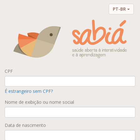
PT-BR
CPF
É estrangeiro sem CPF?
Nome de exibição ou nome social
Data de nascimento