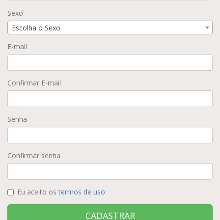
Sexo
Escolha o Sexo
E-mail
Confirmar E-mail
Senha
Confirmar senha
Eu aceito os
termos de uso
CADASTRAR